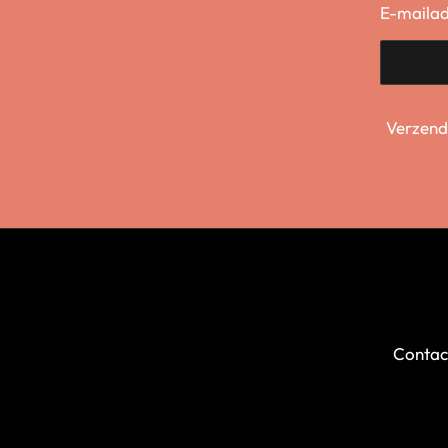
E-mailad
Verzend
Contac