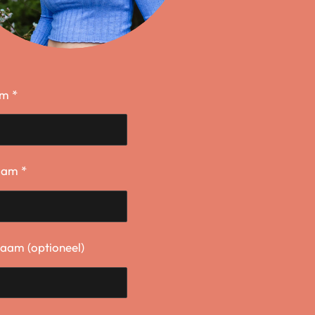
m *
aam *
naam (optioneel)