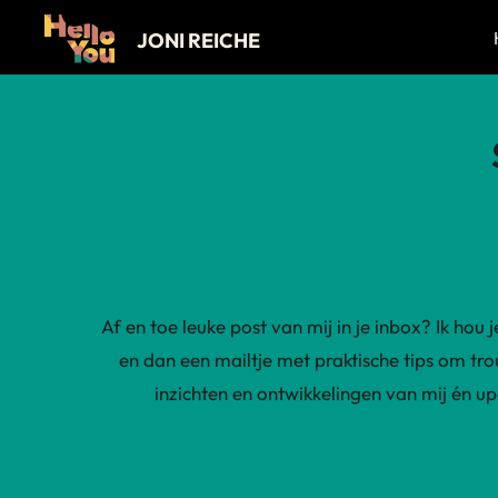
Ga
JONI REICHE
direct
naar
de
hoofdinhoud
Af en toe leuke post van mij in je inbox? Ik ho
en dan een mailtje met praktische tips om trou
inzichten en ontwikkelingen van mij én 